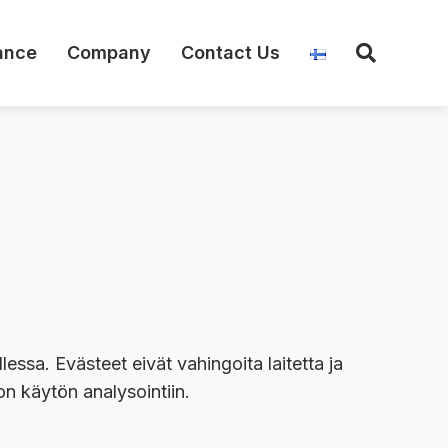
ance
Company
Contact Us
llessa. Evästeet eivät vahingoita laitetta ja
n käytön analysointiin.