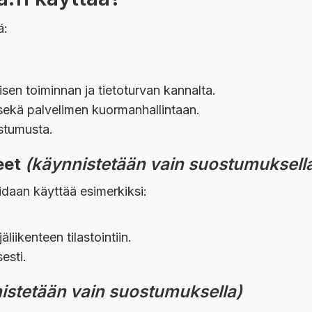
ä:
sen toiminnan ja tietoturvan kannalta.
sekä palvelimen kuormanhallintaan.
stumusta.
eet
(käynnistetään vain suostumuksell
idaan käyttää esimerkiksi:
liikenteen tilastointiin.
esti.
istetään vain suostumuksella)