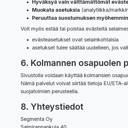
Hyväksyä vain välttämättömät eväst
Muokata asetuksia
(analytiikka/markkin
Peruuttaa suostumuksen myöhemmi
Voit myös estää tai poistaa evästeitä selaime
evästeasetukset ovat selainkohtaisia
asetukset tulee säätää uudelleen, jos vaihd
6. Kolmannen osapuolen p
Sivustolla voidaan käyttää kolmansien osapuo
Nämä palvelut voivat siirtää tietoja EU/ETA-a
suojatoimien perusteella.
8. Yhteystiedot
Segmenta Oy
Salmirannankuja 40