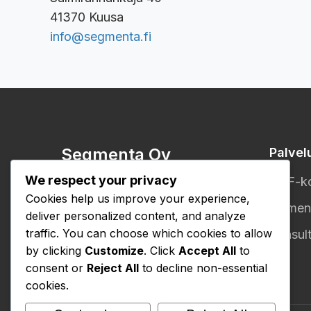
41370 Kuusa
info@segmenta.fi
Segmenta Oy
Palvel
We respect your privacy
Raskaan kaluston
DPF-ko
Cookies help us improve your experience,
pakokaasunpuhdistusjärjestelmi
Vaimen
deliver personalized content, and analyze
en asiantuntija
traffic. You can choose which cookies to allow
Konsult
by clicking
Customize
. Click
Accept All
to
consent or
Reject All
to decline non-essential
cookies.