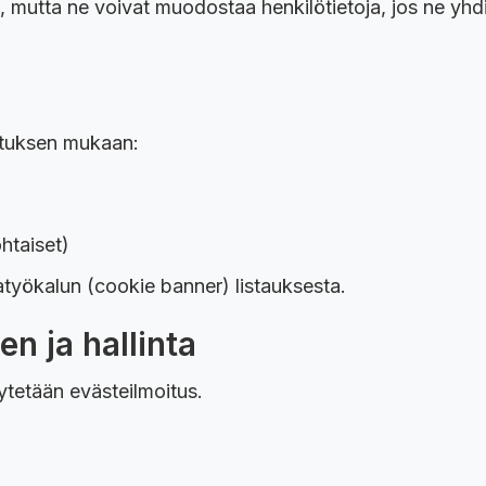
ä, mutta ne voivat muodostaa henkilötietoja, jos ne yh
oituksen mukaan:
htaiset)
atyökalun (cookie banner) listauksesta.
n ja hallinta
äytetään evästeilmoitus.