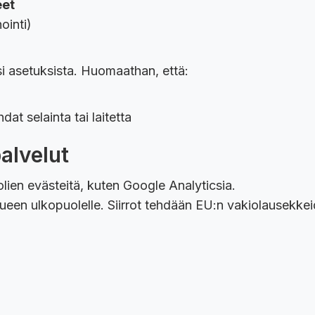
eet
ointi)
n
si asetuksista. Huomaathan, että:
at selainta tai laitetta
alvelut
lien evästeitä, kuten Google Analyticsia.
lueen ulkopuolelle. Siirrot tehdään EU:n vakiolausekk