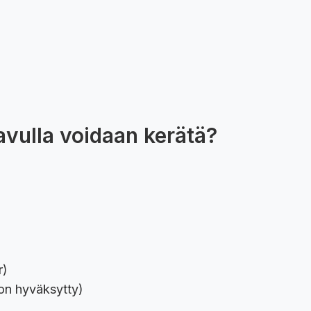
 avulla voidaan kerätä?
r)
 on hyväksytty)